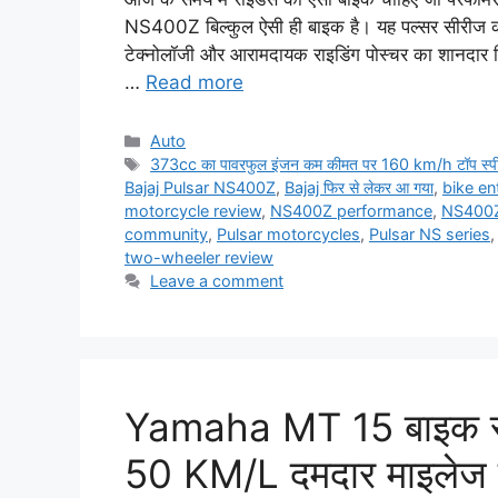
NS400Z बिल्कुल ऐसी ही बाइक है। यह पल्सर सीरीज की 
टेक्नोलॉजी और आरामदायक राइडिंग पोस्चर का शानदा
…
Read more
Categories
Auto
Tags
373cc का पावरफुल इंजन कम कीमत पर 160 km/h टॉप स्पी
Bajaj Pulsar NS400Z
,
Bajaj फिर से लेकर आ गया
,
bike en
motorcycle review
,
NS400Z performance
,
NS400Z 
community
,
Pulsar motorcycles
,
Pulsar NS series
two-wheeler review
Leave a comment
Yamaha MT 15 बाइक स्पोर
50 KM/L दमदार माइलेज के