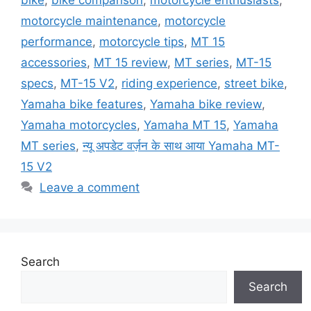
motorcycle maintenance
,
motorcycle
performance
,
motorcycle tips
,
MT 15
accessories
,
MT 15 review
,
MT series
,
MT-15
specs
,
MT-15 V2
,
riding experience
,
street bike
,
Yamaha bike features
,
Yamaha bike review
,
Yamaha motorcycles
,
Yamaha MT 15
,
Yamaha
MT series
,
न्यू अपडेट वर्ज़न के साथ आया Yamaha MT-
15 V2
Leave a comment
Search
Search