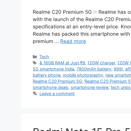
Realme C20 Premium 5G :- Realme has o
with the launch of the Realme C20 Premiu
specifications at an entry-level price. Kn
Realme has packed this smartphone with f
premium …
Read more
Categories
Tech
Tags
& 16GB RAM at Just ₹8
,
120W charger
,
120W 
5G smartphone India
,
7800mAh battery
,
999!
,
af
battery phone
,
mobile photography
,
new smartp
Realme C20 Premium 5G
,
Realme C20 Premium 5
smartphone deals
,
smartphone review
,
tech unbo
Leave a comment