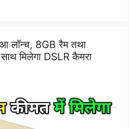
आ लॉन्च, 8GB रैम तथा
े साथ मिलेगा DSLR कैमरा