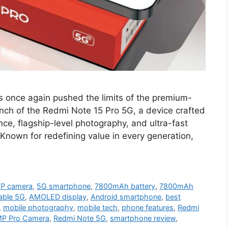
 once again pushed the limits of the premium-
ch of the Redmi Note 15 Pro 5G, a device crafted
, flagship-level photography, and ultra-fast
Known for redefining value in every generation,
P camera
,
5G smartphone
,
7800mAh battery
,
7800mAh
able 5G
,
AMOLED display
,
Android smartphone
,
best
,
mobile photography
,
mobile tech
,
phone features
,
Redmi
MP Pro Camera
,
Redmi Note 5G
,
smartphone review
,