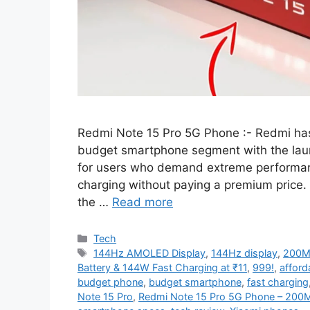
Redmi Note 15 Pro 5G Phone :- Redmi has
budget smartphone segment with the laun
for users who demand extreme performance
charging without paying a premium price. 
the …
Read more
Categories
Tech
Tags
144Hz AMOLED Display
,
144Hz display
,
200M
Battery & 144W Fast Charging at ₹11
,
999!
,
afford
budget phone
,
budget smartphone
,
fast charging
Note 15 Pro
,
Redmi Note 15 Pro 5G Phone – 200