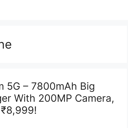
ne
m 5G – 7800mAh Big
ger With 200MP Camera,
 ₹8,999!