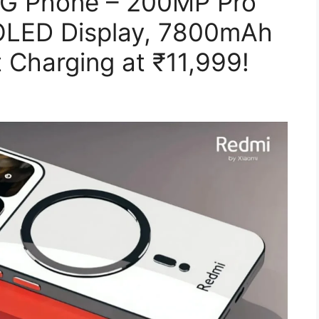
5G Phone – 200MP Pro
LED Display, 7800mAh
 Charging at ₹11,999!