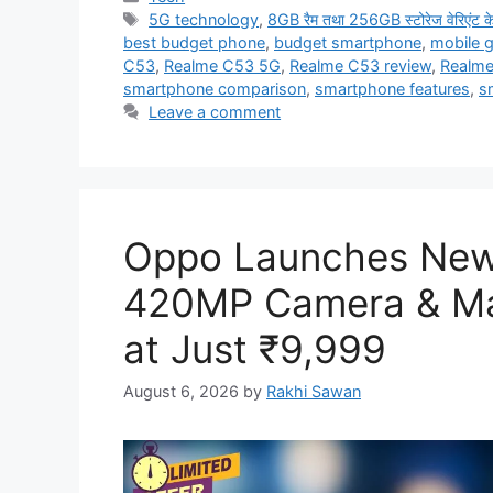
Tags
5G technology
,
8GB रैम तथा 256GB स्टोरेज वेरिएंट के
best budget phone
,
budget smartphone
,
mobile 
C53
,
Realme C53 5G
,
Realme C53 review
,
Realme
smartphone comparison
,
smartphone features
,
s
Leave a comment
Oppo Launches New
420MP Camera & Ma
at Just ₹9,999
August 6, 2026
by
Rakhi Sawan