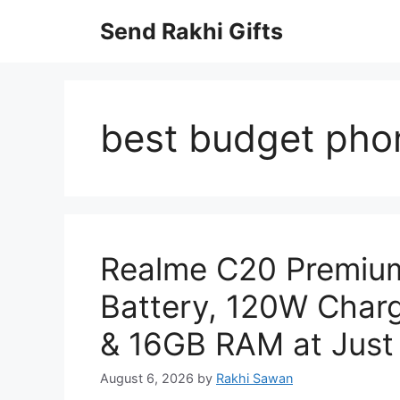
Skip
Send Rakhi Gifts
to
content
best budget pho
Realme C20 Premiu
Battery, 120W Char
& 16GB RAM at Just
August 6, 2026
by
Rakhi Sawan