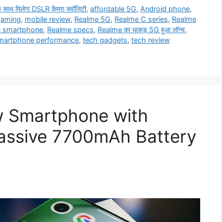
 साथ मिलेगा DSLR कैमरा क्वॉलिटी
,
affordable 5G
,
Android phone
,
gaming
,
mobile review
,
Realme 5G
,
Realme C series
,
Realme
 smartphone
,
Realme specs
,
Realme का धाकड़ 5G हुआ लॉन्च
,
martphone performance
,
tech gadgets
,
tech review
 Smartphone with
ssive 7700mAh Battery