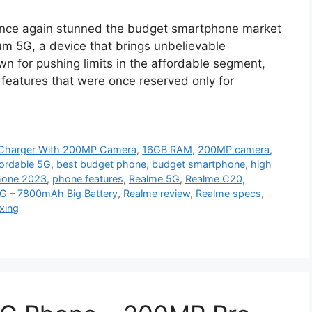
nce again stunned the budget smartphone market
m 5G, a device that brings unbelievable
own for pushing limits in the affordable segment,
eatures that were once reserved only for
Charger With 200MP Camera
,
16GB RAM
,
200MP camera
,
fordable 5G
,
best budget phone
,
budget smartphone
,
high
hone 2023
,
phone features
,
Realme 5G
,
Realme C20
,
G – 7800mAh Big Battery
,
Realme review
,
Realme specs
,
xing