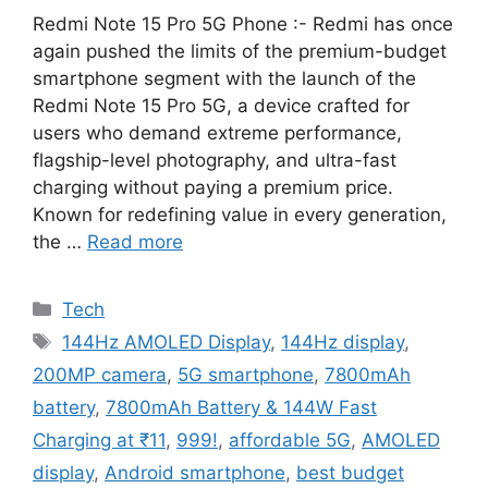
Redmi Note 15 Pro 5G Phone :- Redmi has once
again pushed the limits of the premium-budget
smartphone segment with the launch of the
Redmi Note 15 Pro 5G, a device crafted for
users who demand extreme performance,
flagship-level photography, and ultra-fast
charging without paying a premium price.
Known for redefining value in every generation,
the …
Read more
Categories
Tech
Tags
144Hz AMOLED Display
,
144Hz display
,
200MP camera
,
5G smartphone
,
7800mAh
battery
,
7800mAh Battery & 144W Fast
Charging at ₹11
,
999!
,
affordable 5G
,
AMOLED
display
,
Android smartphone
,
best budget