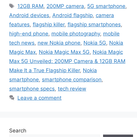
Tags
12GB RAM
,
200MP camera
,
5G smartphone
,
Android devices
,
Android flagship
,
camera
features
,
flagship killer
,
flagship smartphones
,
high-end phone
,
mobile photography
,
mobile
tech news
,
new Nokia phone
,
Nokia 5G
,
Nokia
Magic Max
,
Nokia Magic Max 5G
,
Nokia Magic
Max 5G Unveiled: 200MP Camera & 12GB RAM
Make It a True Flagship Killer
,
Nokia
smartphone
,
smartphone comparison
,
smartphone specs
,
tech review
Leave a comment
Search