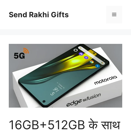
Skip
to
Send Rakhi Gifts
Menu
content
16GB+512GB के साथ