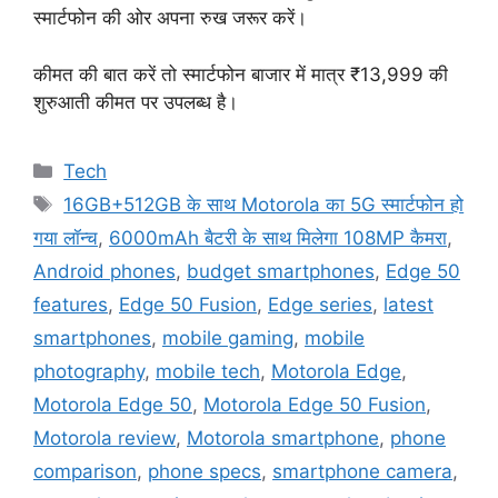
स्मार्टफोन की ओर अपना रुख जरूर करें।
कीमत की बात करें तो स्मार्टफोन बाजार में मात्र ₹13,999 की
शुरुआती कीमत पर उपलब्ध है।
Categories
Tech
Tags
16GB+512GB के साथ Motorola का 5G स्मार्टफोन हो
गया लॉन्च
,
6000mAh बैटरी के साथ मिलेगा 108MP कैमरा
,
Android phones
,
budget smartphones
,
Edge 50
features
,
Edge 50 Fusion
,
Edge series
,
latest
smartphones
,
mobile gaming
,
mobile
photography
,
mobile tech
,
Motorola Edge
,
Motorola Edge 50
,
Motorola Edge 50 Fusion
,
Motorola review
,
Motorola smartphone
,
phone
comparison
,
phone specs
,
smartphone camera
,