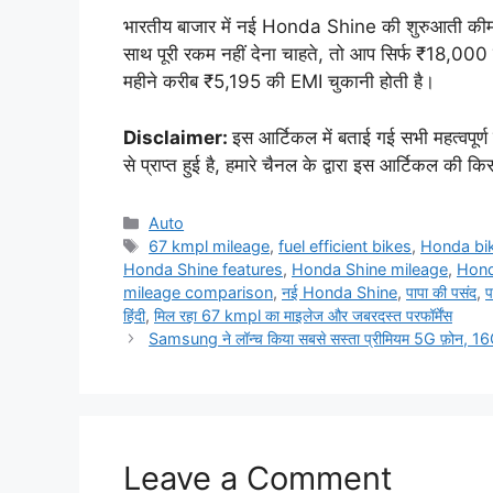
भारतीय बाजार में नई Honda Shine की शुरुआती क
साथ पूरी रकम नहीं देना चाहते, तो आप सिर्फ ₹18,000 
महीने करीब ₹5,195 की EMI चुकानी होती है।
Disclaimer:
इस आर्टिकल में बताई गई सभी महत्वपूर्ण
से प्राप्त हुई है, हमारे चैनल के द्वारा इस आर्टिकल की कि
Categories
Auto
Tags
67 kmpl mileage
,
fuel efficient bikes
,
Honda bi
Honda Shine features
,
Honda Shine mileage
,
Hond
mileage comparison
,
नई Honda Shine
,
पापा की पसंद
,
प
हिंदी
,
मिल रहा 67 kmpl का माइलेज और जबरदस्त परफॉर्मेंस
Samsung ने लॉन्च किया सबसे सस्ता प्रीमियम 5G फ़ोन, 
Leave a Comment