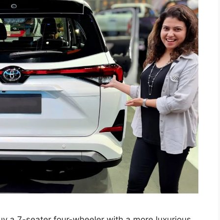
buy a 7-seater four-wheeler with a more luxurious