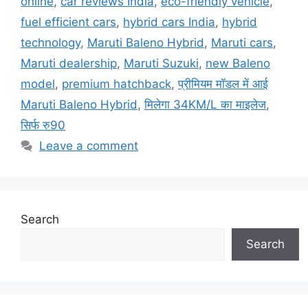
online
,
car reviews India
,
eco-friendly vehicle
,
fuel efficient cars
,
hybrid cars India
,
hybrid
technology
,
Maruti Baleno Hybrid
,
Maruti cars
,
Maruti dealership
,
Maruti Suzuki
,
new Baleno
model
,
premium hatchback
,
प्रीमियम मॉडल में आई
Maruti Baleno Hybrid
,
मिलेगा 34KM/L का माइलेज
,
सिर्फ रु90
Leave a comment
Search
Search