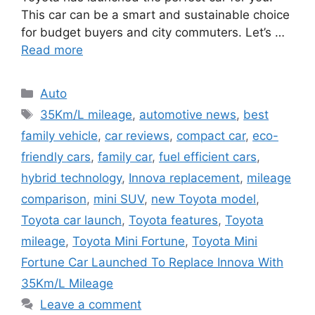
This car can be a smart and sustainable choice
for budget buyers and city commuters. Let’s …
Read more
Categories
Auto
Tags
35Km/L mileage
,
automotive news
,
best
family vehicle
,
car reviews
,
compact car
,
eco-
friendly cars
,
family car
,
fuel efficient cars
,
hybrid technology
,
Innova replacement
,
mileage
comparison
,
mini SUV
,
new Toyota model
,
Toyota car launch
,
Toyota features
,
Toyota
mileage
,
Toyota Mini Fortune
,
Toyota Mini
Fortune Car Launched To Replace Innova With
35Km/L Mileage
Leave a comment