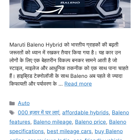
Maruti Baleno Hybrid को भारतीय ग्राहकों की बढ़ती
जरूरतों को ध्यान में रखकर तैयार किया गया है। यह कार उन
लोगों के लिए एक बेहतरीन विकल्प बनकर सामने आती है जो
स्टाइल, माइलेज और आधुनिक तकनीक को एक साथ पाना चाहते
हैं। हाइब्रिड टेक्नोलॉजी के साथ Baleno अब पहले से ज्यादा
किफायती और पर्यावरण के …
Read more
Categories
Auto
Tags
000 हजार में घर लाएं
,
affordable hybrids
,
Baleno
features
,
Baleno mileage
,
Baleno price
,
Baleno
specifications
,
best mileage cars
,
buy Baleno