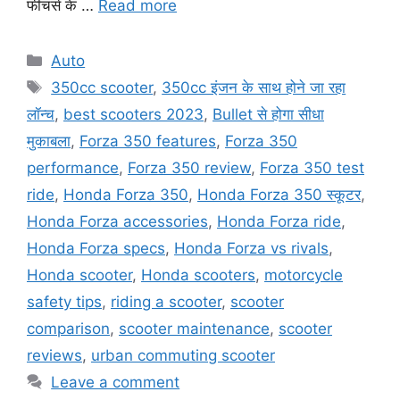
फीचर्स के …
Read more
Categories
Auto
Tags
350cc scooter
,
350cc इंजन के साथ होने जा रहा
लॉन्च
,
best scooters 2023
,
Bullet से होगा सीधा
मुकाबला
,
Forza 350 features
,
Forza 350
performance
,
Forza 350 review
,
Forza 350 test
ride
,
Honda Forza 350
,
Honda Forza 350 स्कूटर
,
Honda Forza accessories
,
Honda Forza ride
,
Honda Forza specs
,
Honda Forza vs rivals
,
Honda scooter
,
Honda scooters
,
motorcycle
safety tips
,
riding a scooter
,
scooter
comparison
,
scooter maintenance
,
scooter
reviews
,
urban commuting scooter
Leave a comment