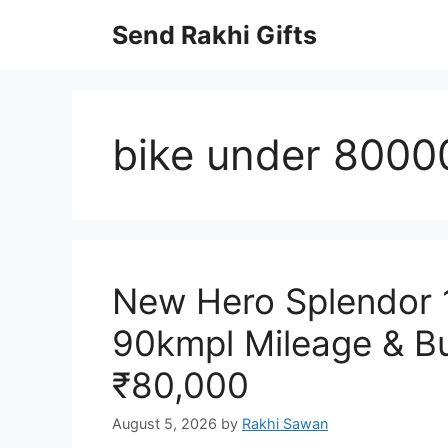
Skip
Send Rakhi Gifts
to
content
bike under 8000
New Hero Splendor 
90kmpl Mileage & B
₹80,000
August 5, 2026
by
Rakhi Sawan